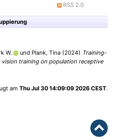
RSS 2.0
uppierung
rk W.
und
Plank, Tina
(2024)
Training-
 vision training on population receptive
eugt am
Thu Jul 30 14:09:09 2026 CEST
.
nach oben