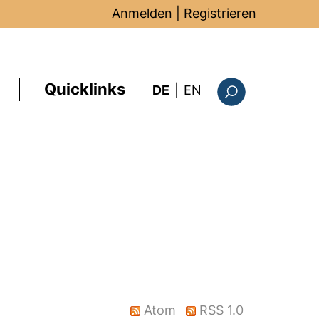
Anmelden
|
Registrieren
Quicklinks
: this page in Englis
DE
|
EN
Suchformular
Atom
RSS 1.0