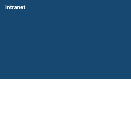
(external link, opens in a new window)
Intranet