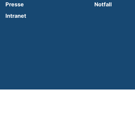
(external
Presse
Notfall
(external link, opens in a new window)
Intranet