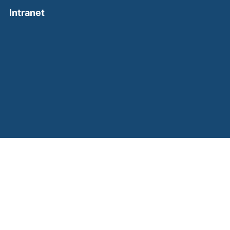
(external link, opens in a new window)
Intranet