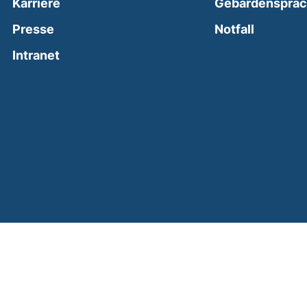
Karriere
Gebärdenspra
(external
Presse
Notfall
(external link, opens in a new window)
Intranet