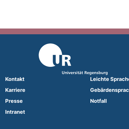
Kontakt
Leichte Sprach
Karriere
Gebärdenspra
(external
Presse
Notfall
(external link, opens in a new window)
Intranet