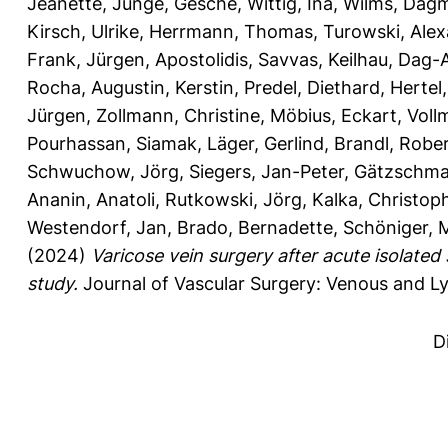
Jeanette
,
Junge, Gesche
,
Wittig, Ina
,
Wilms, Dag
Kirsch, Ulrike
,
Herrmann, Thomas
,
Turowski, Ale
Frank, Jürgen
,
Apostolidis, Savvas
,
Keilhau, Dag-
Rocha
,
Augustin, Kerstin
,
Predel, Diethard
,
Hertel
Jürgen
,
Zollmann, Christine
,
Möbius, Eckart
,
Voll
Pourhassan, Siamak
,
Läger, Gerlind
,
Brandl, Robe
Schwuchow, Jörg
,
Siegers, Jan-Peter
,
Gätzschma
Ananin, Anatoli
,
Rutkowski, Jörg
,
Kalka, Christop
Westendorf, Jan
,
Brado, Bernadette
,
Schöniger, 
(2024)
Varicose vein surgery after acute isolated
study.
Journal of Vascular Surgery: Venous and Lym
D