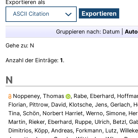
Exportieren als
Gruppieren nach:
Datum
|
Auto
Gehe zu:
N
Anzahl der Einträge:
1
.
N
Noppeney, Thomas
,
Rabe, Eberhard
,
Hoffman
Florian
,
Pittrow, David
,
Klotsche, Jens
,
Gerlach, H
Tina
,
Schön, Norbert Harriet
,
Werno, Simone
,
Her
Martin
,
Rieker, Eberhard
,
Ruppe, Ulrich
,
Betzl, Gab
Dimitrios
,
Köpp, Andreas
,
Forkmann, Lutz
,
Willek