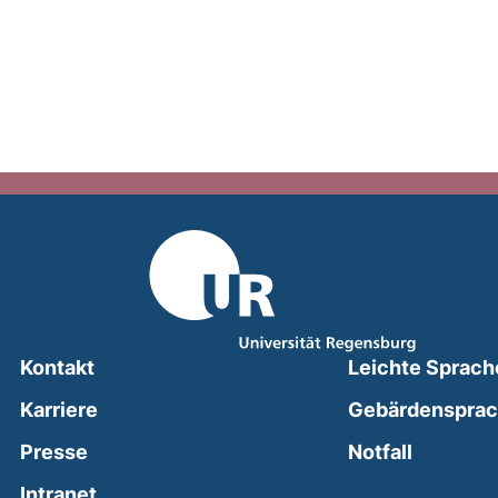
Kontakt
Leichte Sprach
Karriere
Gebärdenspra
(external
Presse
Notfall
(external link, opens in a new window)
Intranet