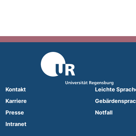
Kontakt
Leichte Sprach
Karriere
Gebärdenspra
(external
Presse
Notfall
(external link, opens in a new window)
Intranet