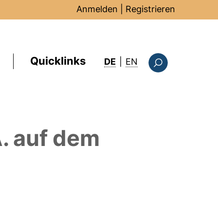
Anmelden
|
Registrieren
Quicklinks
: this page in Englis
DE
|
EN
Suchformular
.
auf dem