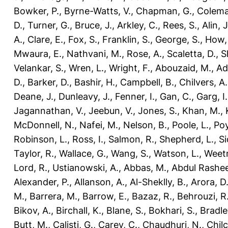
Bowker, P.
,
Byrne-Watts, V.
,
Chapman, G.
,
Colema
D.
,
Turner, G.
,
Bruce, J.
,
Arkley, C.
,
Rees, S.
,
Alin, J
A.
,
Clare, E.
,
Fox, S.
,
Franklin, S.
,
George, S.
,
How, 
Mwaura, E.
,
Nathvani, M.
,
Rose, A.
,
Scaletta, D.
,
S
Velankar, S.
,
Wren, L.
,
Wright, F.
,
Abouzaid, M.
,
Ad
D.
,
Barker, D.
,
Bashir, H.
,
Campbell, B.
,
Chilvers, A.
Deane, J.
,
Dunleavy, J.
,
Fenner, I.
,
Gan, C.
,
Garg, I.
Jagannathan, V.
,
Jeebun, V.
,
Jones, S.
,
Khan, M.
,
McDonnell, N.
,
Nafei, M.
,
Nelson, B.
,
Poole, L.
,
Poy
Robinson, L.
,
Ross, I.
,
Salmon, R.
,
Shepherd, L.
,
Si
Taylor, R.
,
Wallace, G.
,
Wang, S.
,
Watson, L.
,
Weet
Lord, R.
,
Ustianowski, A.
,
Abbas, M.
,
Abdul Rashee
Alexander, P.
,
Allanson, A.
,
Al-Sheklly, B.
,
Arora, D
M.
,
Barrera, M.
,
Barrow, E.
,
Bazaz, R.
,
Behrouzi, R
Bikov, A.
,
Birchall, K.
,
Blane, S.
,
Bokhari, S.
,
Bradle
Butt, M.
,
Calisti, G.
,
Carey, C.
,
Chaudhuri, N.
,
Chilc