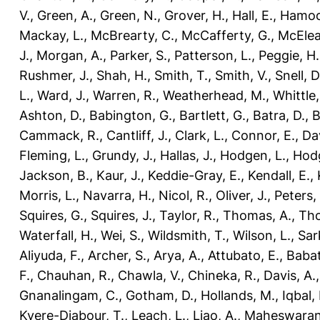
V.
,
Green, A.
,
Green, N.
,
Grover, H.
,
Hall, E.
,
Hamood
Mackay, L.
,
McBrearty, C.
,
McCafferty, G.
,
McEleav
J.
,
Morgan, A.
,
Parker, S.
,
Patterson, L.
,
Peggie, H.
Rushmer, J.
,
Shah, H.
,
Smith, T.
,
Smith, V.
,
Snell, D
L.
,
Ward, J.
,
Warren, R.
,
Weatherhead, M.
,
Whittle,
Ashton, D.
,
Babington, G.
,
Bartlett, G.
,
Batra, D.
,
B
Cammack, R.
,
Cantliff, J.
,
Clark, L.
,
Connor, E.
,
Dav
Fleming, L.
,
Grundy, J.
,
Hallas, J.
,
Hodgen, L.
,
Hodg
Jackson, B.
,
Kaur, J.
,
Keddie-Gray, E.
,
Kendall, E.
,
Morris, L.
,
Navarra, H.
,
Nicol, R.
,
Oliver, J.
,
Peters,
Squires, G.
,
Squires, J.
,
Taylor, R.
,
Thomas, A.
,
Tho
Waterfall, H.
,
Wei, S.
,
Wildsmith, T.
,
Wilson, L.
,
Sar
Aliyuda, F.
,
Archer, S.
,
Arya, A.
,
Attubato, E.
,
Babat
F.
,
Chauhan, R.
,
Chawla, V.
,
Chineka, R.
,
Davis, A.
Gnanalingam, C.
,
Gotham, D.
,
Hollands, M.
,
Iqbal,
Kyere-Diabour, T.
,
Leach, L.
,
Liao, A.
,
Maheswaran