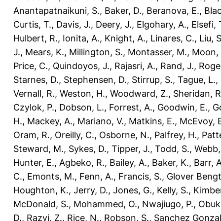
Anantapatnaikuni, S.
,
Baker, D.
,
Beranova, E.
,
Bla
Curtis, T.
,
Davis, J.
,
Deery, J.
,
Elgohary, A.
,
Elsefi, 
Hulbert, R.
,
Ionita, A.
,
Knight, A.
,
Linares, C.
,
Liu, S
J.
,
Mears, K.
,
Millington, S.
,
Montasser, M.
,
Moon, 
Price, C.
,
Quindoyos, J.
,
Rajasri, A.
,
Rand, J.
,
Roger
Starnes, D.
,
Stephensen, D.
,
Stirrup, S.
,
Tague, L.
,
Vernall, R.
,
Weston, H.
,
Woodward, Z.
,
Sheridan, R
Czylok, P.
,
Dobson, L.
,
Forrest, A.
,
Goodwin, E.
,
G
H.
,
Mackey, A.
,
Mariano, V.
,
Matkins, E.
,
McEvoy, E
Oram, R.
,
Oreilly, C.
,
Osborne, N.
,
Palfrey, H.
,
Patt
Steward, M.
,
Sykes, D.
,
Tipper, J.
,
Todd, S.
,
Webb,
Hunter, E.
,
Agbeko, R.
,
Bailey, A.
,
Baker, K.
,
Barr, A
C.
,
Emonts, M.
,
Fenn, A.
,
Francis, S.
,
Glover Bengt
Houghton, K.
,
Jerry, D.
,
Jones, G.
,
Kelly, S.
,
Kimber
McDonald, S.
,
Mohammed, O.
,
Nwajiugo, P.
,
Obuko
D.
,
Razvi, Z.
,
Rice, N.
,
Robson, S.
,
Sanchez Gonzal