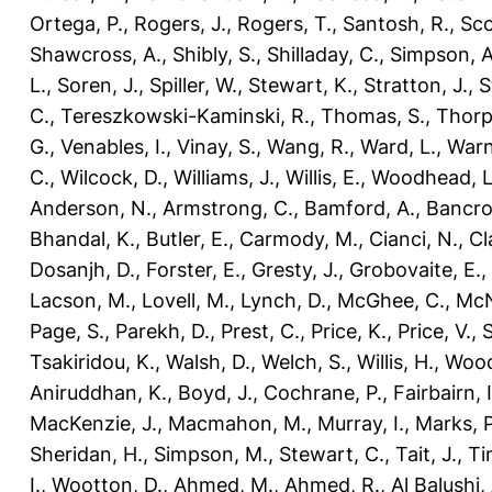
Ortega, P.
,
Rogers, J.
,
Rogers, T.
,
Santosh, R.
,
Sco
Shawcross, A.
,
Shibly, S.
,
Shilladay, C.
,
Simpson, A
L.
,
Soren, J.
,
Spiller, W.
,
Stewart, K.
,
Stratton, J.
,
S
C.
,
Tereszkowski-Kaminski, R.
,
Thomas, S.
,
Thorp
G.
,
Venables, I.
,
Vinay, S.
,
Wang, R.
,
Ward, L.
,
Warn
C.
,
Wilcock, D.
,
Williams, J.
,
Willis, E.
,
Woodhead, L
Anderson, N.
,
Armstrong, C.
,
Bamford, A.
,
Bancro
Bhandal, K.
,
Butler, E.
,
Carmody, M.
,
Cianci, N.
,
Cl
Dosanjh, D.
,
Forster, E.
,
Gresty, J.
,
Grobovaite, E.
,
Lacson, M.
,
Lovell, M.
,
Lynch, D.
,
McGhee, C.
,
McNe
Page, S.
,
Parekh, D.
,
Prest, C.
,
Price, K.
,
Price, V.
,
Tsakiridou, K.
,
Walsh, D.
,
Welch, S.
,
Willis, H.
,
Wood
Aniruddhan, K.
,
Boyd, J.
,
Cochrane, P.
,
Fairbairn, I
MacKenzie, J.
,
Macmahon, M.
,
Murray, I.
,
Marks, P
Sheridan, H.
,
Simpson, M.
,
Stewart, C.
,
Tait, J.
,
Ti
I.
,
Wootton, D.
,
Ahmed, M.
,
Ahmed, R.
,
Al Balushi,