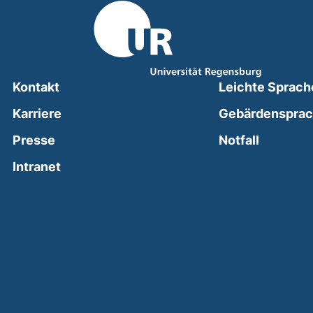
Kontakt
Leichte Sprach
Karriere
Gebärdenspra
(external
Presse
Notfall
(external link, opens in a new window)
Intranet