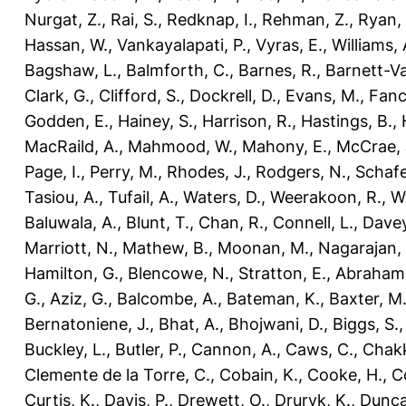
Nurgat, Z.
,
Rai, S.
,
Redknap, I.
,
Rehman, Z.
,
Ryan, 
Hassan, W.
,
Vankayalapati, P.
,
Vyras, E.
,
Williams, 
Bagshaw, L.
,
Balmforth, C.
,
Barnes, R.
,
Barnett-Va
Clark, G.
,
Clifford, S.
,
Dockrell, D.
,
Evans, M.
,
Fanc
Godden, E.
,
Hainey, S.
,
Harrison, R.
,
Hastings, B.
,
MacRaild, A.
,
Mahmood, W.
,
Mahony, E.
,
McCrae, 
Page, I.
,
Perry, M.
,
Rhodes, J.
,
Rodgers, N.
,
Schafe
Tasiou, A.
,
Tufail, A.
,
Waters, D.
,
Weerakoon, R.
,
Wi
Baluwala, A.
,
Blunt, T.
,
Chan, R.
,
Connell, L.
,
Davey
Marriott, N.
,
Mathew, B.
,
Moonan, M.
,
Nagarajan, 
Hamilton, G.
,
Blencowe, N.
,
Stratton, E.
,
Abraham
G.
,
Aziz, G.
,
Balcombe, A.
,
Bateman, K.
,
Baxter, M
Bernatoniene, J.
,
Bhat, A.
,
Bhojwani, D.
,
Biggs, S.
Buckley, L.
,
Butler, P.
,
Cannon, A.
,
Caws, C.
,
Chakk
Clemente de la Torre, C.
,
Cobain, K.
,
Cooke, H.
,
Co
Curtis, K.
,
Davis, P.
,
Drewett, O.
,
Druryk, K.
,
Dunca