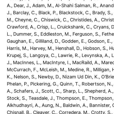
A.
,
Dear, J.
,
Adam, M.
,
Al-Shahi Salman, R.
,
Anand,
J.
,
Barclay, C.
,
Black, P.
,
Blackstock, C.
,
Brady, S.
,
M.
,
Cheyne, C.
,
Chiswick, C.
,
Christides, A.
,
Chris
Crawford, A.
,
Crisp, L.
,
Cruickshank, C.
,
Cryans, D
L.
,
Dummer, S.
,
Eddleston, M.
,
Ferguson, S.
,
Fethe
Gaughan, E.
,
Gilliland, D.
,
Godden, E.
,
Godson, E.
,
Harris, M.
,
Harvey, M.
,
Henshall, D.
,
Hobson, S.
,
Hu
Krupej, S.
,
Langoya, C.
,
Lawrie, R.
,
Levynska, A.
,
L
J.
,
MacInnes, L.
,
MacIntyre, I.
,
MacRaild, A.
,
Marec
McCurrach, F.
,
McLeish, M.
,
Medine, R.
,
Milligan, 
K.
,
Nelson, S.
,
Newby, D.
,
Nizam Ud Din, K.
,
O’Brie
Phelan, P.
,
Pickering, G.
,
Quinn, T.
,
Robertson, N.
A.
,
Schafers, J.
,
Scott, C.
,
Sharp, L.
,
Shepherd, A.
Stock, S.
,
Teasdale, J.
,
Thompson, E.
,
Thompson, 
Alkhudhayri, A.
,
Aung, N.
,
Baldwin, A.
,
Bannister, 
Chisnall, B.
,
Cleaver, C.
,
Corredera, M.
,
Crotty, S.
,