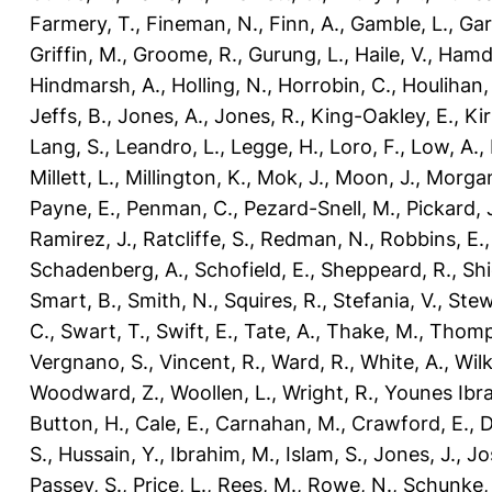
Farmery, T.
,
Fineman, N.
,
Finn, A.
,
Gamble, L.
,
Gar
Griffin, M.
,
Groome, R.
,
Gurung, L.
,
Haile, V.
,
Hamdo
Hindmarsh, A.
,
Holling, N.
,
Horrobin, C.
,
Houlihan,
Jeffs, B.
,
Jones, A.
,
Jones, R.
,
King-Oakley, E.
,
Ki
Lang, S.
,
Leandro, L.
,
Legge, H.
,
Loro, F.
,
Low, A.
,
Millett, L.
,
Millington, K.
,
Mok, J.
,
Moon, J.
,
Morgan
Payne, E.
,
Penman, C.
,
Pezard-Snell, M.
,
Pickard, 
Ramirez, J.
,
Ratcliffe, S.
,
Redman, N.
,
Robbins, E.
Schadenberg, A.
,
Schofield, E.
,
Sheppeard, R.
,
Shi
Smart, B.
,
Smith, N.
,
Squires, R.
,
Stefania, V.
,
Stew
C.
,
Swart, T.
,
Swift, E.
,
Tate, A.
,
Thake, M.
,
Thomp
Vergnano, S.
,
Vincent, R.
,
Ward, R.
,
White, A.
,
Wilk
Woodward, Z.
,
Woollen, L.
,
Wright, R.
,
Younes Ibra
Button, H.
,
Cale, E.
,
Carnahan, M.
,
Crawford, E.
,
D
S.
,
Hussain, Y.
,
Ibrahim, M.
,
Islam, S.
,
Jones, J.
,
Jo
Passey, S.
,
Price, L.
,
Rees, M.
,
Rowe, N.
,
Schunke,