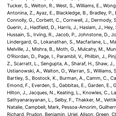
Tucker, S.
,
Welton, R.
,
West, S.
,
Williams, E.
,
Wong,
Antonina, Z.
,
Ayaz, E.
,
Blackledge, B.
,
Bradley, P.
,
Connolly, G.
,
Corbett, C.
,
Cornwell, J.
,
Dermody, S
Guerin, J.
,
Hadfield, D.
,
Harris, J.
,
Haslam, J.
,
Hey, 
Hussain, S.
,
Irving, R.
,
Jacob, P.
,
Johnstone, D.
,
Jo
Lindergard, G.
,
Lokanathan, S.
,
Macfarlane, L.
,
Ma
Melville, J.
,
Mishra, B.
,
Moth, G.
,
Mulcahy, M.
,
Munt
O’Riordan, D.
,
Page, I.
,
Parambil, V.
,
Philbin, J.
,
Pinj
Z.
,
Scarratt, L.
,
Sengupta, A.
,
Sharaf, H.
,
Shaw, J.
,
Ustianowski, A.
,
Walton, O.
,
Warran, S.
,
Williams, S
Bartley, S.
,
Bostock, K.
,
Burman, A.
,
Camm, C.
,
Ca
Emond, F.
,
Everden, S.
,
Gabbitas, E.
,
Garden, E.
,
G
Hilton, J.
,
Jacques, N.
,
Keating, L.
,
Knowles, C.
,
La
Sathyanarayanan, L.
,
Selby, F.
,
Thakker, M.
,
Vetti
Natalie
,
Campbell, Mark
,
Pessoa-Amorim, Guilher
Richard
,
Prudon, Benjamin
,
Uriel, Alison
,
Green, C