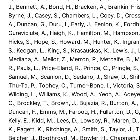
J.
,
Bennett, A.
,
Bond, H.
,
Bracken, A.
,
Brankin-Fris
Byrne, J.
,
Casey, S.
,
Chambers, L.
,
Coey, D.
,
Cross
A.
,
Duncan, G.
,
Duru, I.
,
Early, J.
,
Fenlon, K.
,
Fordh
Gureviciute, A.
,
Haigh, K.
,
Hamilton, M.
,
Hampson,
Hicks, S.
,
Hope, S.
,
Howard, M.
,
Hunter, K.
,
Ingram
S.
,
Keogan, L.
,
King, S.
,
Krasauskas, K.
,
Lewis, J.
,
Mediana, A.
,
Mellor, Z.
,
Merron, P.
,
Metcalfe, B.
,
M
R.
,
Pauls, L.
,
Price-Eland, R.
,
Prince, C.
,
Pringle, S.
Samuel, M.
,
Scanlon, D.
,
Sedano, J.
,
Shaw, D.
,
Shi
Thu-Ta, P.
,
Toohey, C.
,
Turner-Bone, I.
,
Victoria, S
Wilding, L.
,
Williams, K.
,
Wood, A.
,
Yeoh, A.
,
Adeye
C.
,
Brockley, T.
,
Brown, J.
,
Bujazia, R.
,
Burton, A.
,
Duncan, F.
,
Emms, M.
,
Farooq, H.
,
Fullerton, D.
,
G,
Kelly, E.
,
Kidd, M.
,
Lees, D.
,
Lowsby, R.
,
Maren, D.
K.
,
Pagett, K.
,
Ritchings, A.
,
Smith, S.
,
Taylor, J.
,
T
Belcher, J.
,
Boothroyd, M.
,
Bowler, H.
,
Chapman, 