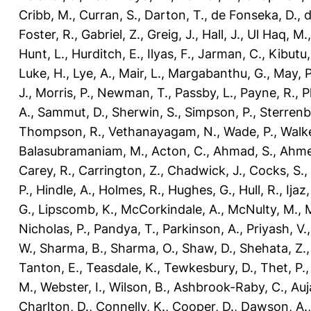
Cribb, M.
,
Curran, S.
,
Darton, T.
,
de Fonseka, D.
,
d
Foster, R.
,
Gabriel, Z.
,
Greig, J.
,
Hall, J.
,
Ul Haq, M.
Hunt, L.
,
Hurditch, E.
,
Ilyas, F.
,
Jarman, C.
,
Kibutu,
Luke, H.
,
Lye, A.
,
Mair, L.
,
Margabanthu, G.
,
May, P
J.
,
Morris, P.
,
Newman, T.
,
Passby, L.
,
Payne, R.
,
P
A.
,
Sammut, D.
,
Sherwin, S.
,
Simpson, P.
,
Sterrenb
Thompson, R.
,
Vethanayagam, N.
,
Wade, P.
,
Walke
Balasubramaniam, M.
,
Acton, C.
,
Ahmad, S.
,
Ahme
Carey, R.
,
Carrington, Z.
,
Chadwick, J.
,
Cocks, S.
,
P.
,
Hindle, A.
,
Holmes, R.
,
Hughes, G.
,
Hull, R.
,
Ijaz
G.
,
Lipscomb, K.
,
McCorkindale, A.
,
McNulty, M.
,
M
Nicholas, P.
,
Pandya, T.
,
Parkinson, A.
,
Priyash, V.
W.
,
Sharma, B.
,
Sharma, O.
,
Shaw, D.
,
Shehata, Z.
Tanton, E.
,
Teasdale, K.
,
Tewkesbury, D.
,
Thet, P.
M.
,
Webster, I.
,
Wilson, B.
,
Ashbrook-Raby, C.
,
Auj
Charlton, D.
,
Connelly, K.
,
Cooper, D.
,
Dawson, A.