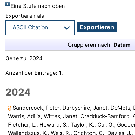
Eine Stufe nach oben
Exportieren als
Gruppieren nach:
Datum
Gehe zu:
2024
Anzahl der Einträge:
1
.
2024
Sandercock, Peter
,
Darbyshire, Janet
,
DeMets, 
Warris, Adilia
,
Wittes, Janet
,
Cradduck-Bamford, A
Fletcher, L.
,
Howard, S.
,
Taylor, K.
,
Cui, G.
,
Gooden
Wallendszus, K.
,
Wels, R.
,
Crichton, C.
,
Davies, J.
,