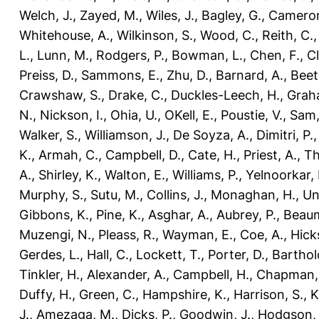
Welch, J.
,
Zayed, M.
,
Wiles, J.
,
Bagley, G.
,
Cameron
Whitehouse, A.
,
Wilkinson, S.
,
Wood, C.
,
Reith, C.
L.
,
Lunn, M.
,
Rodgers, P.
,
Bowman, L.
,
Chen, F.
,
Cl
Preiss, D.
,
Sammons, E.
,
Zhu, D.
,
Barnard, A.
,
Beety
Crawshaw, S.
,
Drake, C.
,
Duckles-Leech, H.
,
Grah
N.
,
Nickson, I.
,
Ohia, U.
,
OKell, E.
,
Poustie, V.
,
Sam,
Walker, S.
,
Williamson, J.
,
De Soyza, A.
,
Dimitri, P.
K.
,
Armah, C.
,
Campbell, D.
,
Cate, H.
,
Priest, A.
,
Th
A.
,
Shirley, K.
,
Walton, E.
,
Williams, P.
,
Yelnoorkar, 
Murphy, S.
,
Sutu, M.
,
Collins, J.
,
Monaghan, H.
,
Un
Gibbons, K.
,
Pine, K.
,
Asghar, A.
,
Aubrey, P.
,
Beaum
Muzengi, N.
,
Pleass, R.
,
Wayman, E.
,
Coe, A.
,
Hicks
Gerdes, L.
,
Hall, C.
,
Lockett, T.
,
Porter, D.
,
Barthol
Tinkler, H.
,
Alexander, A.
,
Campbell, H.
,
Chapman,
Duffy, H.
,
Green, C.
,
Hampshire, K.
,
Harrison, S.
,
K
J.
,
Amezaga, M.
,
Dicks, P.
,
Goodwin, J.
,
Hodgson, 