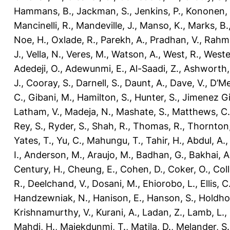
Hammans, B.
,
Jackman, S.
,
Jenkins, P.
,
Kononen,
Mancinelli, R.
,
Mandeville, J.
,
Manso, K.
,
Marks, B.
Noe, H.
,
Oxlade, R.
,
Parekh, A.
,
Pradhan, V.
,
Rahm
J.
,
Vella, N.
,
Veres, M.
,
Watson, A.
,
West, R.
,
Weste
Adedeji, O.
,
Adewunmi, E.
,
Al-Saadi, Z.
,
Ashworth,
J.
,
Cooray, S.
,
Darnell, S.
,
Daunt, A.
,
Dave, V.
,
D’Me
C.
,
Gibani, M.
,
Hamilton, S.
,
Hunter, S.
,
Jimenez Gil
Latham, V.
,
Madeja, N.
,
Mashate, S.
,
Matthews, C.
Rey, S.
,
Ryder, S.
,
Shah, R.
,
Thomas, R.
,
Thornton,
Yates, T.
,
Yu, C.
,
Mahungu, T.
,
Tahir, H.
,
Abdul, A.
I.
,
Anderson, M.
,
Araujo, M.
,
Badhan, G.
,
Bakhai, A
Century, H.
,
Cheung, E.
,
Cohen, D.
,
Coker, O.
,
Coll
R.
,
Deelchand, V.
,
Dosani, M.
,
Ehiorobo, L.
,
Ellis, C
Handzewniak, N.
,
Hanison, E.
,
Hanson, S.
,
Holdho
Krishnamurthy, V.
,
Kurani, A.
,
Ladan, Z.
,
Lamb, L.
,
Mahdi, H.
,
Majekdunmi, T.
,
Matila, D.
,
Melander, S.