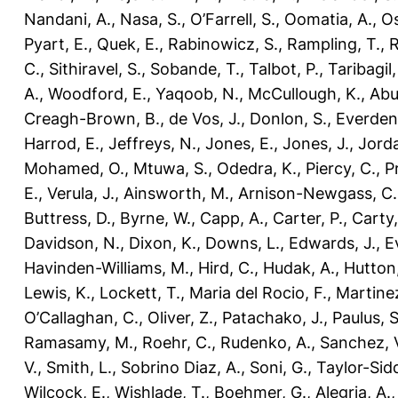
Nandani, A.
,
Nasa, S.
,
O’Farrell, S.
,
Oomatia, A.
,
O
Pyart, E.
,
Quek, E.
,
Rabinowicz, S.
,
Rampling, T.
,
R
C.
,
Sithiravel, S.
,
Sobande, T.
,
Talbot, P.
,
Taribagil,
A.
,
Woodford, E.
,
Yaqoob, N.
,
McCullough, K.
,
Abu
Creagh-Brown, B.
,
de Vos, J.
,
Donlon, S.
,
Everden
Harrod, E.
,
Jeffreys, N.
,
Jones, E.
,
Jones, J.
,
Jorda
Mohamed, O.
,
Mtuwa, S.
,
Odedra, K.
,
Piercy, C.
,
P
E.
,
Verula, J.
,
Ainsworth, M.
,
Arnison-Newgass, C.
Buttress, D.
,
Byrne, W.
,
Capp, A.
,
Carter, P.
,
Carty,
Davidson, N.
,
Dixon, K.
,
Downs, L.
,
Edwards, J.
,
E
Havinden-Williams, M.
,
Hird, C.
,
Hudak, A.
,
Hutton,
Lewis, K.
,
Lockett, T.
,
Maria del Rocio, F.
,
Martinez
O’Callaghan, C.
,
Oliver, Z.
,
Patachako, J.
,
Paulus, S
Ramasamy, M.
,
Roehr, C.
,
Rudenko, A.
,
Sanchez, 
V.
,
Smith, L.
,
Sobrino Diaz, A.
,
Soni, G.
,
Taylor-Sid
Wilcock, E.
,
Wishlade, T.
,
Boehmer, G.
,
Alegria, A.