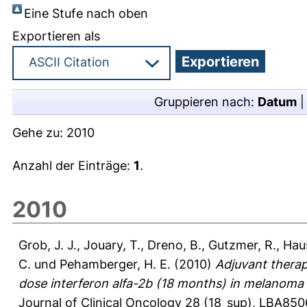
Eine Stufe nach oben
Exportieren als
Gruppieren nach:
Datum
Gehe zu:
2010
Anzahl der Einträge:
1
.
2010
Grob, J. J.
,
Jouary, T.
,
Dreno, B.
,
Gutzmer, R.
,
Haus
C.
und
Pehamberger, H. E.
(2010)
Adjuvant therap
dose interferon alfa-2b (18 months) in melanoma 
Journal of Clinical Oncology 28 (18_sup), LBA8