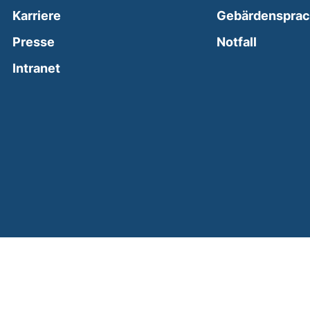
Karriere
Gebärdenspra
(external
Presse
Notfall
(external link, opens in a new window)
Intranet