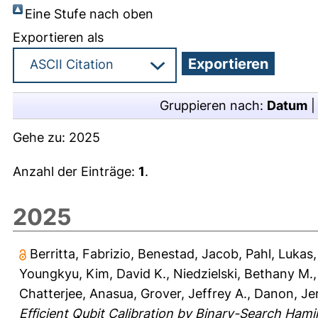
Eine Stufe nach oben
Exportieren als
Gruppieren nach:
Datum
Gehe zu:
2025
Anzahl der Einträge:
1
.
2025
Berritta, Fabrizio
,
Benestad, Jacob
,
Pahl, Lukas
Youngkyu
,
Kim, David K.
,
Niedzielski, Bethany M.
Chatterjee, Anasua
,
Grover, Jeffrey A.
,
Danon, Je
Efficient Qubit Calibration by Binary-Search Hami