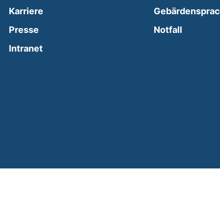
Karriere
Gebärdenspra
(external
Presse
Notfall
(external link, opens in a new window)
Intranet