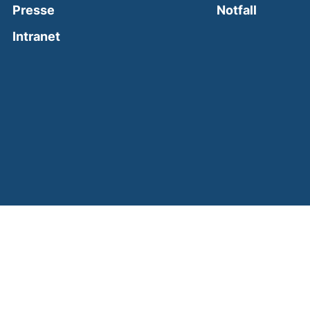
(external
Presse
Notfall
(external link, opens in a new window)
Intranet