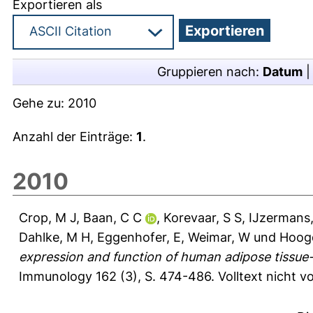
Exportieren als
Gruppieren nach:
Datum
Gehe zu:
2010
Anzahl der Einträge:
1
.
2010
Crop, M J
,
Baan, C C
,
Korevaar, S S
,
IJzermans
Dahlke, M H
,
Eggenhofer, E
,
Weimar, W
und
Hoogd
expression and function of human adipose tissue
Immunology 162 (3), S. 474-486.
Volltext nicht 