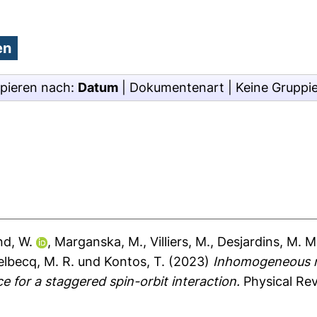
pieren nach:
Datum
|
Dokumentenart
|
Keine Gruppi
nd, W.
,
Marganska, M.
,
Villiers, M.
,
Desjardins, M. M
elbecq, M. R.
und
Kontos, T.
(2023)
Inhomogeneous ma
e for a staggered spin-orbit interaction.
Physical Rev