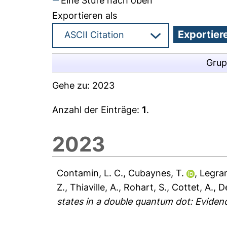
Eine Stufe nach oben
Exportieren als
Grup
Gehe zu:
2023
Anzahl der Einträge:
1
.
2023
Contamin, L. C.
,
Cubaynes, T.
,
Legra
Z.
,
Thiaville, A.
,
Rohart, S.
,
Cottet, A.
,
D
states in a double quantum dot: Evidenc