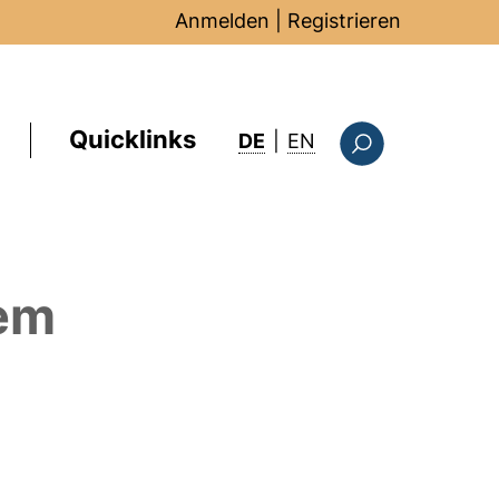
Anmelden
|
Registrieren
Quicklinks
: this page in Englis
DE
|
EN
Suchformular
em