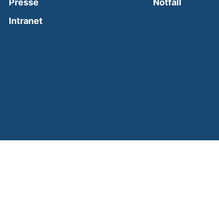
(external
Presse
Notfall
(external link, opens in a new window)
Intranet