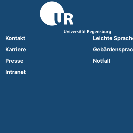
Kontakt
Leichte Sprach
Karriere
Gebärdenspra
(external
Presse
Notfall
(external link, opens in a new window)
Intranet