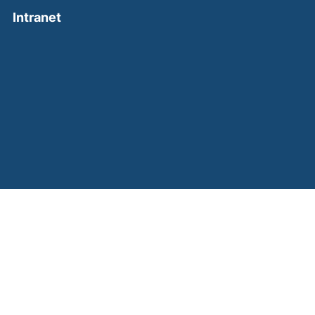
(external link, opens in a new window)
Intranet