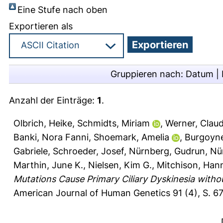
Eine Stufe nach oben
Exportieren als
Gruppieren nach:
Datum
|
Anzahl der Einträge:
1
.
Olbrich, Heike
,
Schmidts, Miriam
,
Werner, Claud
Banki, Nora Fanni
,
Shoemark, Amelia
,
Burgoyn
Gabriele
,
Schroeder, Josef
,
Nürnberg, Gudrun
,
Nü
Marthin, June K.
,
Nielsen, Kim G.
,
Mitchison, Han
Mutations Cause Primary Ciliary Dyskinesia with
American Journal of Human Genetics 91 (4), S. 