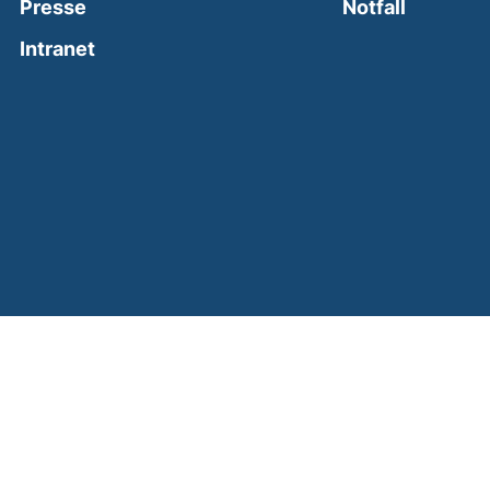
(external
Presse
Notfall
(external link, opens in a new window)
Intranet