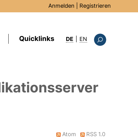
Anmelden
|
Registrieren
Quicklinks
: this page in Englis
DE
|
EN
Suchformular
ikationsserver
Atom
RSS 1.0