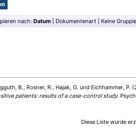
pieren nach:
Datum
|
Dokumentenart
|
Keine Gruppi
gguth, B.
,
Rosner, R.
,
Hajak, G.
und
Eichhammer, P.
(
itive patients: results of a case-control study.
Psycho
Diese Liste wurde e