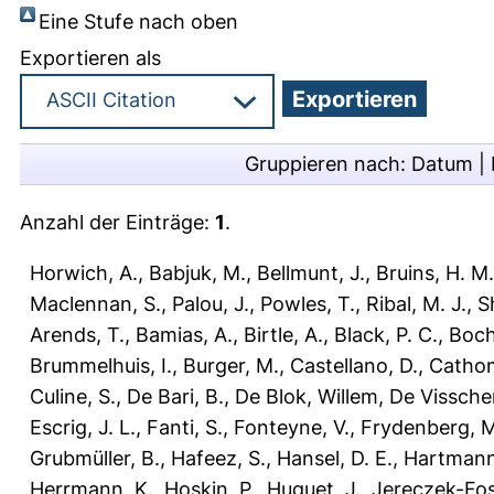
Eine Stufe nach oben
Exportieren als
Gruppieren nach:
Datum
|
Anzahl der Einträge:
1
.
Horwich, A.
,
Babjuk, M.
,
Bellmunt, J.
,
Bruins, H. M.
Maclennan, S.
,
Palou, J.
,
Powles, T.
,
Ribal, M. J.
,
S
Arends, T.
,
Bamias, A.
,
Birtle, A.
,
Black, P. C.
,
Boch
Brummelhuis, I.
,
Burger, M.
,
Castellano, D.
,
Cathom
Culine, S.
,
De Bari, B.
,
De Blok, Willem
,
De Visschere
Escrig, J. L.
,
Fanti, S.
,
Fonteyne, V.
,
Frydenberg, M
Grubmüller, B.
,
Hafeez, S.
,
Hansel, D. E.
,
Hartmann
Herrmann, K.
,
Hoskin, P.
,
Huguet, J.
,
Jereczek-Fos