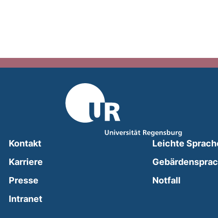
Kontakt
Leichte Sprach
Karriere
Gebärdenspra
(external
Presse
Notfall
(external link, opens in a new window)
Intranet