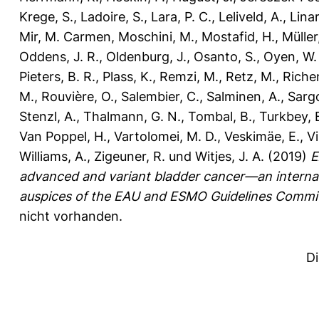
Krege, S.
,
Ladoire, S.
,
Lara, P. C.
,
Leliveld, A.
,
Lina
Mir, M. Carmen
,
Moschini, M.
,
Mostafid, H.
,
Müller
Oddens, J. R.
,
Oldenburg, J.
,
Osanto, S.
,
Oyen, W. 
Pieters, B. R.
,
Plass, K.
,
Remzi, M.
,
Retz, M.
,
Riche
M.
,
Rouvière, O.
,
Salembier, C.
,
Salminen, A.
,
Sargo
Stenzl, A.
,
Thalmann, G. N.
,
Tombal, B.
,
Turkbey, 
Van Poppel, H.
,
Vartolomei, M. D.
,
Veskimäe, E.
,
Vi
Williams, A.
,
Zigeuner, R.
und
Witjes, J. A.
(2019)
E
advanced and variant bladder cancer—an internati
auspices of the EAU and ESMO Guidelines Commi
nicht vorhanden.
D