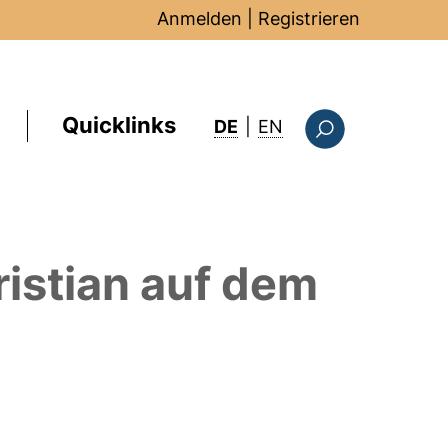
Anmelden
|
Registrieren
Quicklinks
: this page in Englis
DE
|
EN
Suchformular
istian
auf dem