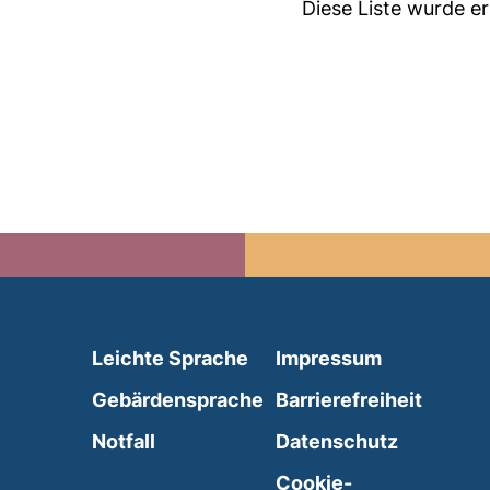
Diese Liste wurde 
(external link, opens in 
Leichte Sprache
Impressum
(external link, opens i
Gebärdensprache
Barrierefreiheit
(external link, opens in a new wind
Notfall
Datenschutz
external link, opens in a new window)
Cookie-