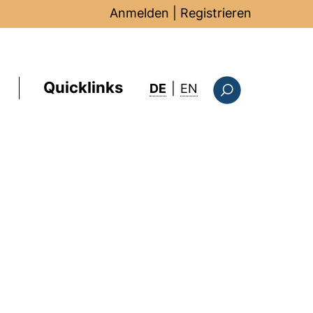
Anmelden
|
Registrieren
Quicklinks
: this page in Englis
DE
|
EN
Suchformular