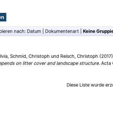
pieren nach:
Datum
|
Dokumentenart
|
Keine Gruppi
ilvia
,
Schmid, Christoph
und
Reisch, Christoph
(2017
pends on litter cover and landscape structure.
Acta 
Diese Liste wurde er