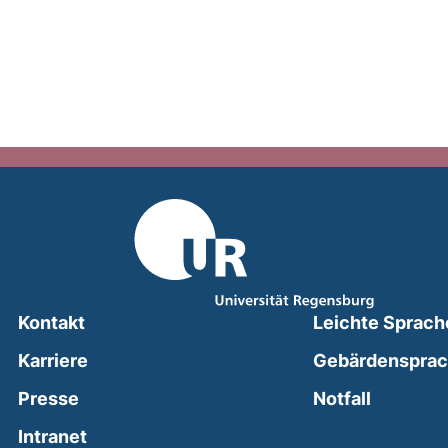
Kontakt
Leichte Sprach
Karriere
Gebärdenspra
(external
Presse
Notfall
(external link, opens in a new window)
Intranet