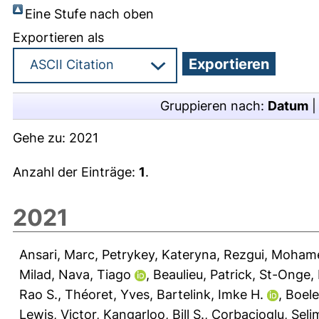
Eine Stufe nach oben
Exportieren als
Gruppieren nach:
Datum
Gehe zu:
2021
Anzahl der Einträge:
1
.
2021
Ansari, Marc
,
Petrykey, Kateryna
,
Rezgui, Moham
Milad
,
Nava, Tiago
,
Beaulieu, Patrick
,
St-Onge, 
Rao S.
,
Théoret, Yves
,
Bartelink, Imke H.
,
Boele
Lewis, Victor
,
Kangarloo, Bill S.
,
Corbacioglu, Seli