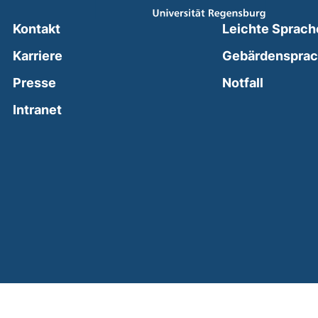
Kontakt
Leichte Sprach
Karriere
Gebärdenspra
(external
Presse
Notfall
(external link, opens in a new window)
Intranet