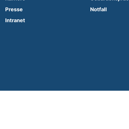
(external
Presse
Notfall
(external link, opens in a new window)
Intranet