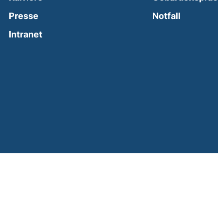
(external
Presse
Notfall
(external link, opens in a new window)
Intranet