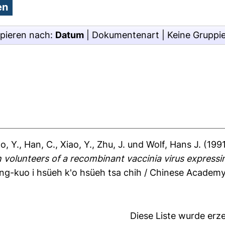
pieren nach:
Datum
|
Dokumentenart
|
Keine Gruppi
o, Y.
,
Han, C.
,
Xiao, Y.
,
Zhu, J.
und
Wolf, Hans J.
(199
 volunteers of a recombinant vaccinia virus express
ng-kuo i hsüeh k'o hsüeh tsa chih / Chinese Academy 
Diese Liste wurde er