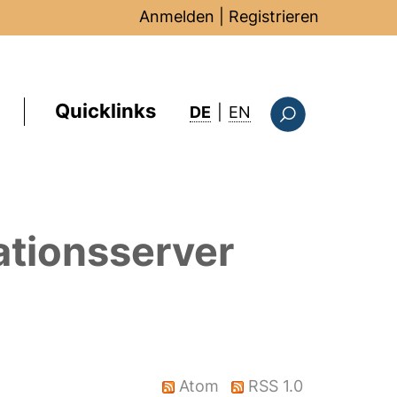
Anmelden
|
Registrieren
Quicklinks
: this page in Englis
DE
|
EN
Suchformular
ationsserver
Atom
RSS 1.0