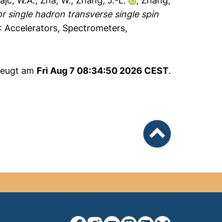
ajc, W.A.
,
Zha, W.
,
Zhang, J.-L.
,
Zhang,
or single hadron transverse single spin
 Accelerators, Spectrometers,
rzeugt am
Fri Aug 7 08:34:50 2026 CEST
.
nach oben