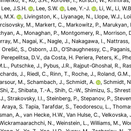
limenko, V.
,
Ko, S.H.
,
Korover, I.
,
Korsch, W.
,
Krintiras,
,
Lee, J.S.H.
,
Lee, S.W.
,
Lee, Y.-J.
,
Li, W.
,
Li, W.B
u, M.X.
,
Livingston, K.
,
Liyanage, N.
,
Llope, W.J.
,
Loi
rcisovsky, M.
,
Markert, C.
,
Markowitz, P.
,
Marukyan, 
hyan, A.
,
Monaghan, P.
,
Montgomery, R.
,
Morrison, 
rray, M.
,
Nagai, K.
,
Nagle, J.
,
Nakagawa, I.
,
Nattrass,
,
Orešić, S.
,
Osborn, J.D.
,
O’Shaughnessy, C.
,
Paganis,
,
Perepelitsa, D.V.
,
da Costa, H. Periera
,
Peters, K.
,
Phe
M.L.
,
Putschke, J.
,
Pybus, J.R.
,
Rajput-Ghoshal, R.
,
Ras
ichards, J.
,
Riedl, C.
,
Rinn, T.
,
Roche, J.
,
Roland, G.M.
arsour, M.
,
Schambach, J.
,
Schmidt, A.
,
Schmidt, N
,
Shi, Z.
,
Shibata, T.-A.
,
Shih, C.-W.
,
Shimizu, S.
,
Shrest
J.
,
Strakovsky, I.I.
,
Steinberg, P.
,
Stepanov, P.
,
Steven
,
Araya, S. Tapia
,
Tarafdar, S.
,
Teodorescu, L.
,
Thomas
sman, A.
,
van Hecke, H.W.
,
Van Hulse, C.
,
Velkovska, 
Wickramaarachchi, N.
,
Weinstein, L.
,
Williams, M.
,
Won