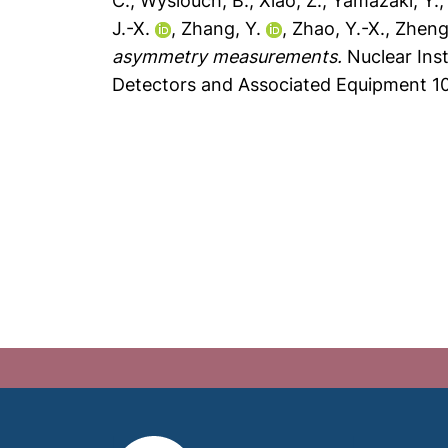
C.
,
Wyslouch, B.
,
Xiao, Z.
,
Yamazaki, Y.
J.-X.
,
Zhang, Y.
,
Zhao, Y.-X.
,
Zheng
asymmetry measurements.
Nuclear Ins
Detectors and Associated Equipment 10