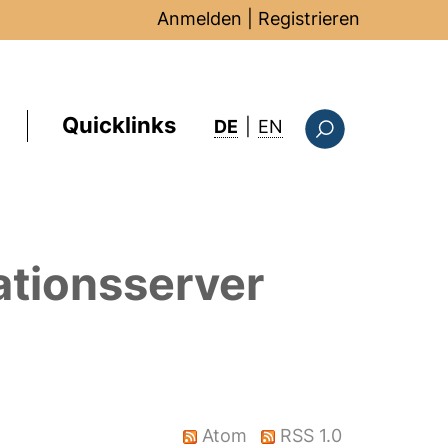
Anmelden
|
Registrieren
Quicklinks
: this page in Englis
DE
|
EN
Suchformular
ationsserver
Atom
RSS 1.0