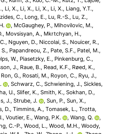
 G.
,
Kuhn, S.
,
Kuo, C.-M.
,
Kutz, T.
,
Lajoie,
.
,
Li, X.
,
Li, X.
,
Li, X.
,
Li, X.
,
Liang, Y.T.
,
zides, C.
,
Long, E.
,
Lu, R.-S.
,
Lu, Z.
,
H.
,
McGaughey, P.
,
Mihovilovic, M.
,
D.
,
Movsisyan, A.
,
Mkrtchyan, H.
,
 C.
,
Nguyen, D.
,
Niccolai, S.
,
Nouicer, R.
,
 S.
,
Papandreou, Z.
,
Pate, S.F.
,
Patel, M.
,
lps, W.
,
Piasetzky, E.
,
Pinkenburg, C.
,
son, J.
,
Raue, B.
,
Read, K.F.
,
Røed, K.
,
,
Ron, G.
,
Rosati, M.
,
Royon, C.
,
Ryu, J.
,
.
,
Schwarz, C.
,
Schwiening, J.
,
Sickles,
ha, U.
,
Slifer, K.
,
Smith, K.
,
Sokhan, D.
,
s, J.
,
Strube, J.
,
Sun, P.
,
Sun, X.
,
, D.
,
Timmins, A.
,
Tomasek, L.
,
Trotta,
J.
,
Voutier, E.
,
Wang, P.K.
,
Wang, Q.
,
g, C.-P.
,
Wood, L.
,
Wood, M.H.
,
Woody,