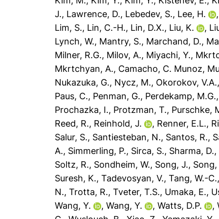
Kim, M.
,
Kim, Y.
,
Kim, Y.
,
Kistenev, E.
,
K
J.
,
Lawrence, D.
,
Lebedev, S.
,
Lee, H.
Lim, S.
,
Lin, C.-H.
,
Lin, D.X.
,
Liu, K.
,
Li
Lynch, W.
,
Mantry, S.
,
Marchand, D.
,
Ma
Milner, R.G.
,
Milov, A.
,
Miyachi, Y.
,
Mkrtc
Mkrtchyan, A.
,
Camacho, C. Munoz
,
Mu
Nukazuka, G.
,
Nycz, M.
,
Okorokov, V.A.
Paus, C.
,
Penman, G.
,
Perdekamp, M.G.
Prochazka, I.
,
Protzman, T.
,
Purschke, 
Reed, R.
,
Reinhold, J.
,
Renner, E.L.
,
R
Salur, S.
,
Santiesteban, N.
,
Santos, R.
,
S
A.
,
Simmerling, P.
,
Sirca, S.
,
Sharma, D.
Soltz, R.
,
Sondheim, W.
,
Song, J.
,
Song, 
Suresh, K.
,
Tadevosyan, V.
,
Tang, W.-C.
N.
,
Trotta, R.
,
Tveter, T.S.
,
Umaka, E.
,
U
Wang, Y.
,
Wang, Y.
,
Watts, D.P.
,