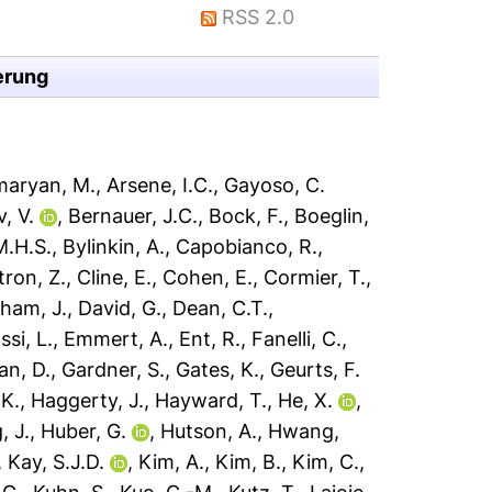
RSS 2.0
erung
aryan, M.
,
Arsene, I.C.
,
Gayoso, C.
, V.
,
Bernauer, J.C.
,
Bock, F.
,
Boeglin,
M.H.S.
,
Bylinkin, A.
,
Capobianco, R.
,
tron, Z.
,
Cline, E.
,
Cohen, E.
,
Cormier, T.
,
ham, J.
,
David, G.
,
Dean, C.T.
,
ssi, L.
,
Emmert, A.
,
Ent, R.
,
Fanelli, C.
,
n, D.
,
Gardner, S.
,
Gates, K.
,
Geurts, F.
.K.
,
Haggerty, J.
,
Hayward, T.
,
He, X.
,
, J.
,
Huber, G.
,
Hutson, A.
,
Hwang,
,
Kay, S.J.D.
,
Kim, A.
,
Kim, B.
,
Kim, C.
,