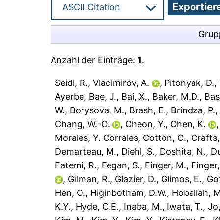
Grup
Anzahl der Einträge:
1
.
Seidl, R.
,
Vladimirov, A.
,
Pitonyak, D.
,
Ayerbe
,
Bae, J.
,
Bai, X.
,
Baker, M.D.
,
Bas
W.
,
Borysova, M.
,
Brash, E.
,
Brindza, P.
Chang, W.-C.
,
Cheon, Y.
,
Chen, K.
Morales, Y. Corrales
,
Cotton, C.
,
Crafts,
Demarteau, M.
,
Diehl, S.
,
Doshita, N.
,
Du
Fatemi, R.
,
Fegan, S.
,
Finger, M.
,
Finger
,
Gilman, R.
,
Glazier, D.
,
Glimos, E.
,
Got
Hen, O.
,
Higinbotham, D.W.
,
Hoballah, M
K.Y.
,
Hyde, C.E.
,
Inaba, M.
,
Iwata, T.
,
Jo,