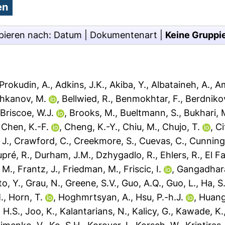
pieren nach:
Datum
|
Dokumentenart
|
Keine Gruppi
Prokudin, A.
,
Adkins, J.K.
,
Akiba, Y.
,
Albataineh, A.
,
Am
hkanov, M.
,
Bellwied, R.
,
Benmokhtar, F.
,
Berdnikov
,
Briscoe, W.J.
,
Brooks, M.
,
Bueltmann, S.
,
Bukhari, 
,
Chen, K.-F.
,
Cheng, K.-Y.
,
Chiu, M.
,
Chujo, T.
,
Ci
 J.
,
Crawford, C.
,
Creekmore, S.
,
Cuevas, C.
,
Cunning
pré, R.
,
Durham, J.M.
,
Dzhygadlo, R.
,
Ehlers, R.
,
El Fa
, M.
,
Frantz, J.
,
Friedman, M.
,
Friscic, I.
,
Gangadhara
o, Y.
,
Grau, N.
,
Greene, S.V.
,
Guo, A.Q.
,
Guo, L.
,
Ha, S
.
,
Horn, T.
,
Hoghmrtsyan, A.
,
Hsu, P.-h.J.
,
Huang
 H.S.
,
Joo, K.
,
Kalantarians, N.
,
Kalicy, G.
,
Kawade, K.