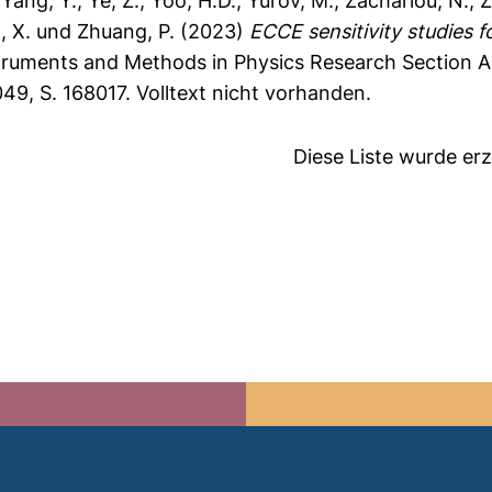
,
Yang, Y.
,
Ye, Z.
,
Yoo, H.D.
,
Yurov, M.
,
Zachariou, N.
,
Z
, X.
und
Zhuang, P.
(2023)
ECCE sensitivity studies f
truments and Methods in Physics Research Section A:
49, S. 168017.
Volltext nicht vorhanden.
Diese Liste wurde e