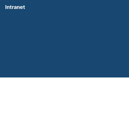
(external link, opens in a new window)
Intranet