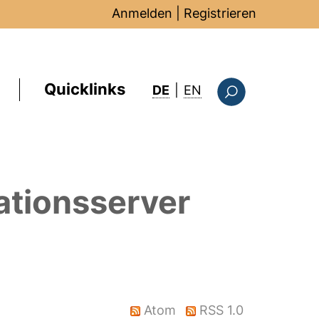
Anmelden
|
Registrieren
Quicklinks
: this page in Englis
DE
|
EN
Suchformular
ationsserver
Atom
RSS 1.0