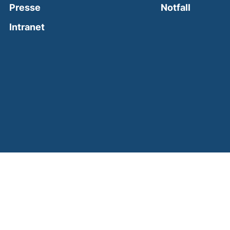
(external
Presse
Notfall
(external link, opens in a new window)
Intranet