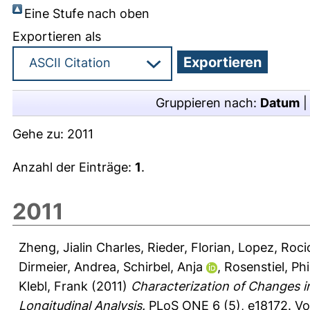
Eine Stufe nach oben
Exportieren als
Gruppieren nach:
Datum
Gehe zu:
2011
Anzahl der Einträge:
1
.
2011
Zheng, Jialin Charles
,
Rieder, Florian
,
Lopez, Roci
Dirmeier, Andrea
,
Schirbel, Anja
,
Rosenstiel, Phi
Klebl, Frank
(2011)
Characterization of Changes i
Longitudinal Analysis.
PLoS ONE 6 (5), e18172.
Vo