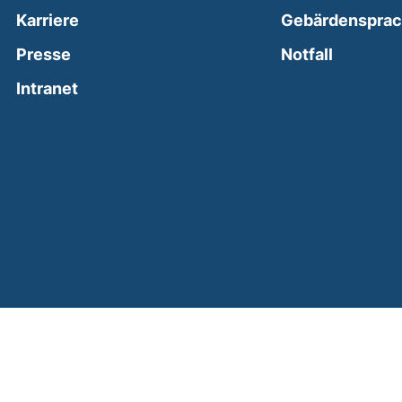
Karriere
Gebärdenspra
(external
Presse
Notfall
(external link, opens in a new window)
Intranet