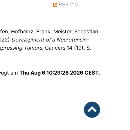
RSS 2.0
ffen
,
Hofheinz, Frank
,
Meister, Sebastian
,
022)
Development of a Neurotensin-
Expressing Tumors.
Cancers 14 (19), S.
zeugt am
Thu Aug 6 10:29:28 2026 CEST
.
nach oben