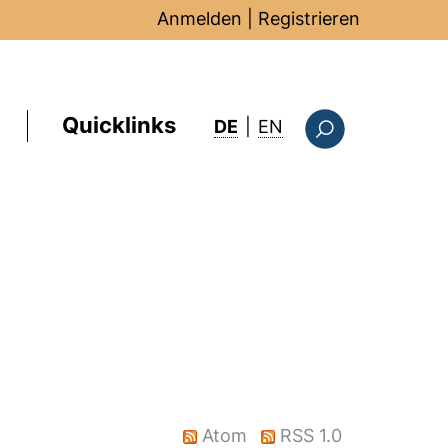
Anmelden
|
Registrieren
Quicklinks
: this page in Englis
DE
|
EN
Suchformular
)
Atom
RSS 1.0