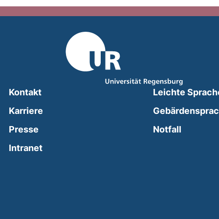
Kontakt
Leichte Sprach
Karriere
Gebärdenspra
(external
Presse
Notfall
(external link, opens in a new window)
Intranet