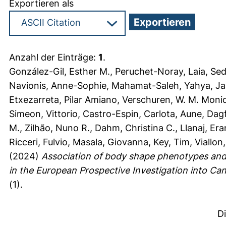
Exportieren als
Anzahl der Einträge:
1
.
González-Gil, Esther M.
,
Peruchet-Noray, Laia
,
Sed
Navionis, Anne-Sophie
,
Mahamat-Saleh, Yahya
,
Ja
Etxezarreta, Pilar Amiano
,
Verschuren, W. M. Moni
Simeon, Vittorio
,
Castro-Espin, Carlota
,
Aune, Dag
M.
,
Zilhão, Nuno R.
,
Dahm, Christina C.
,
Llanaj, Er
Ricceri, Fulvio
,
Masala, Giovanna
,
Key, Tim
,
Viallon
(2024)
Association of body shape phenotypes and 
in the European Prospective Investigation into Ca
(1).
D