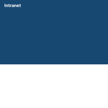
(external link, opens in a new window)
Intranet