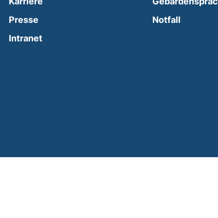
Karriere
Gebärdenspra
(external
Presse
Notfall
(external link, opens in a new window)
Intranet