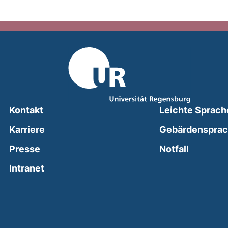
Kontakt
Leichte Sprach
Karriere
Gebärdenspra
(external
Presse
Notfall
(external link, opens in a new window)
Intranet