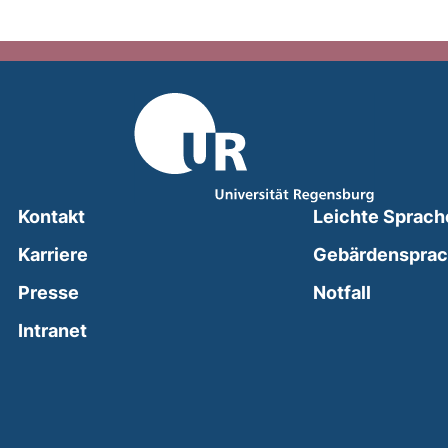
Kontakt
Leichte Sprach
Karriere
Gebärdenspra
(external
Presse
Notfall
(external link, opens in a new window)
Intranet