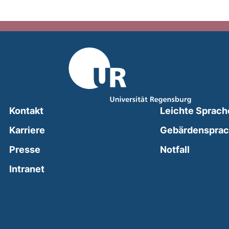
Kontakt
Leichte Sprach
Karriere
Gebärdenspra
(external
Presse
Notfall
(external link, opens in a new window)
Intranet