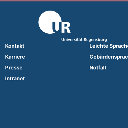
Kontakt
Leichte Sprach
Karriere
Gebärdenspra
(external
Presse
Notfall
(external link, opens in a new window)
Intranet