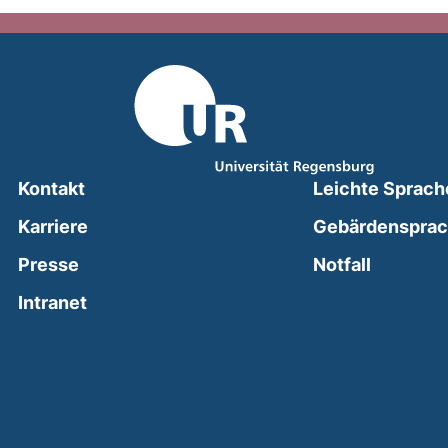
Kontakt
Leichte Sprach
Karriere
Gebärdenspra
(external
Presse
Notfall
(external link, opens in a new window)
Intranet