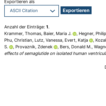
Exportieren als
Anzahl der Einträge:
1
.
Krammer, Thomas
,
Baier, Maria J.
,
Hegner, Phili
Phu, Christian
,
Lutz, Vanessa
,
Evert, Katja
,
Koza
S.
,
Provaznik, Zdenek
,
Bers, Donald M.
,
Wagne
effects of semaglutide on isolated human ventricu