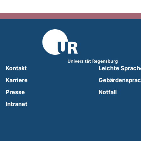
Kontakt
Leichte Sprach
Karriere
Gebärdenspra
(external
Presse
Notfall
(external link, opens in a new window)
Intranet