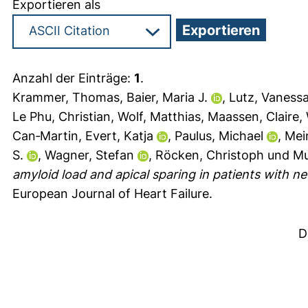
Exportieren als
Anzahl der Einträge:
1
.
Krammer, Thomas
,
Baier, Maria J.
,
Lutz, Vaness
Le Phu, Christian
,
Wolf, Matthias
,
Maassen, Claire
,
Can‐Martin
,
Evert, Katja
,
Paulus, Michael
,
Mein
S.
,
Wagner, Stefan
,
Röcken, Christoph
und
Mu
amyloid load and apical sparing in patients with 
European Journal of Heart Failure.
D