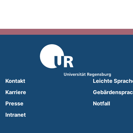
Kontakt
Leichte Sprach
Karriere
Gebärdenspra
(external
Presse
Notfall
(external link, opens in a new window)
Intranet