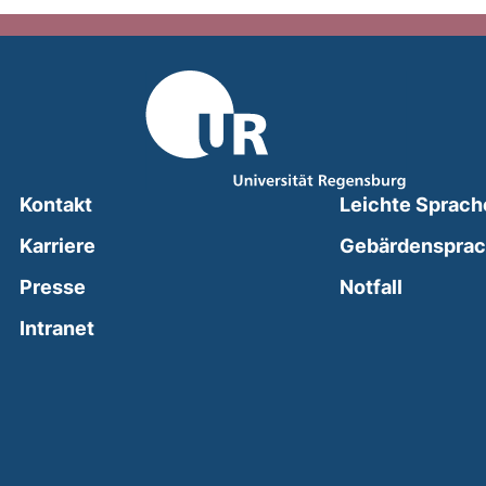
Kontakt
Leichte Sprach
Karriere
Gebärdenspra
(external
Presse
Notfall
(external link, opens in a new window)
Intranet