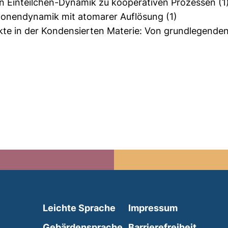
n Einteilchen-Dynamik zu kooperativen Prozessen
(1
itonendynamik mit atomarer Auflösung
(1)
ekte in der Kondensierten Materie: Von grundlegende
(external link, opens in 
Leichte Sprache
Impressum
(external link, opens i
Gebärdensprache
Barrierefreiheit