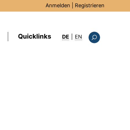
Anmelden
|
Registrieren
Quicklinks
: this page in Englis
DE
|
EN
Suchformular
)