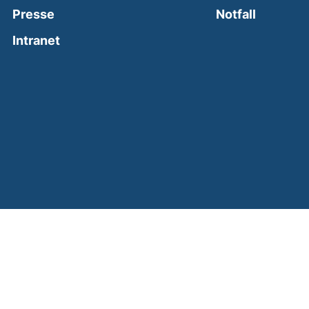
(external
Presse
Notfall
(external link, opens in a new window)
Intranet