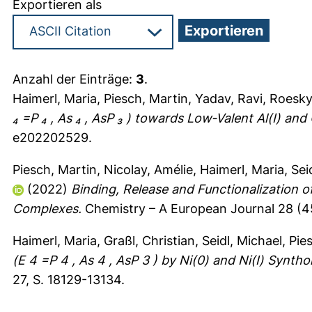
Exportieren als
Anzahl der Einträge:
3
.
Haimerl, Maria
,
Piesch, Martin
,
Yadav, Ravi
,
Roesky
₄ =P ₄ , As ₄ , AsP ₃ ) towards Low‐Valent Al(I) a
e202202529.
Piesch, Martin
,
Nicolay, Amélie
,
Haimerl, Maria
,
Sei
(2022)
Binding, Release and Functionalization 
Complexes.
Chemistry – A European Journal 28 (4
Haimerl, Maria
,
Graßl, Christian
,
Seidl, Michael
,
Pie
(E 4 =P 4 , As 4 , AsP 3 ) by Ni(0) and Ni(I) Synt
27, S. 18129-13134.