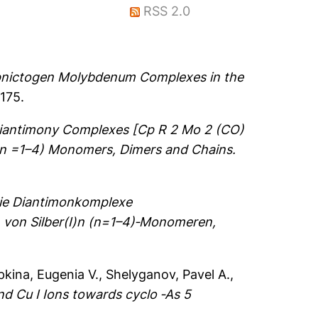
RSS 2.0
ipnictogen Molybdenum Complexes in the
175.
iantimony Complexes [Cp R 2 Mo 2 (CO)
n ( n =1–4) Monomers, Dimers and Chains.
ie Diantimonkomplexe
von Silber(I)n (n=1–4)‐Monomeren,
pkina, Eugenia V.
,
Shelyganov, Pavel A.
,
and Cu I Ions towards cyclo ‐As 5