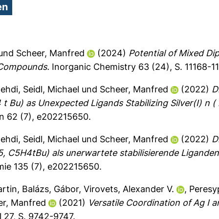
und
Scheer, Manfred
(2024)
Potential of Mixed D
n Compounds.
Inorganic Chemistry 63 (24), S. 11168-11
ehdi
,
Seidl, Michael
und
Scheer, Manfred
(2022)
D
 4 t Bu) as Unexpected Ligands Stabilizing Silver(I) 
n 62 (7), e202215650.
ehdi
,
Seidl, Michael
und
Scheer, Manfred
(2022)
D
5H4tBu) als unerwartete stabilisierende Liganden 
e 135 (7), e202215650.
rtin
,
Balázs, Gábor
,
Virovets, Alexander V.
,
Peresy
er, Manfred
(2021)
Versatile Coordination of Ag I 
 27, S. 9742-9747.