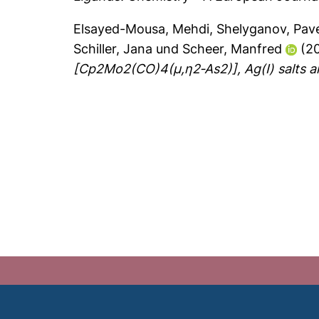
Elsayed-Mousa, Mehdi
,
Shelyganov, Pav
Schiller, Jana
und
Scheer, Manfred
(2
[Cp2Mo2(CO)4(µ,ƞ2‐As2)], Ag(I) salts a