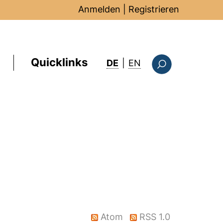
Anmelden
|
Registrieren
Quicklinks
: this page in Englis
DE
|
EN
Suchformular
)
Atom
RSS 1.0