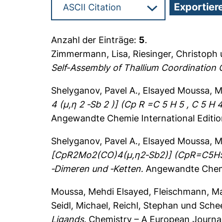
Anzahl der Einträge:
5
.
Zimmermann, Lisa
,
Riesinger, Christoph
Self-Assembly of Thallium Coordinatio
Shelyganov, Pavel A.
,
Elsayed Moussa, M
4 (μ,η 2 ‐Sb 2 )] (Cp R =C 5 H 5 , C 5 H
Angewandte Chemie International Editio
Shelyganov, Pavel A.
,
Elsayed Moussa, M
[CpR2Mo2(CO)4(μ,η2‐Sb2)] (CpR=C5H5, C
‐Dimeren und ‐Ketten.
Angewandte Chemi
Moussa, Mehdi Elsayed
,
Fleischmann, Ma
Seidl, Michael
,
Reichl, Stephan
und
Sche
Ligands.
Chemistry – A European Journal