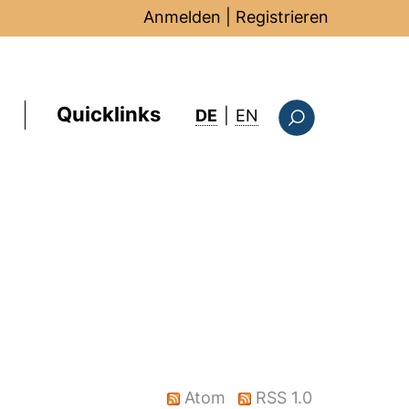
Anmelden
|
Registrieren
Quicklinks
: this page in Englis
DE
|
EN
Suchformular
)
Atom
RSS 1.0