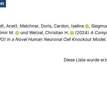
lt, Anett
,
Melchner, Doris
,
Cardon, Iseline
,
Siegmun
dimir M.
und
Wetzel, Christian H.
(2024)
A Compr
O) in a Novel Human Neuronal Cell Knockout Model.
Diese Liste wurde e