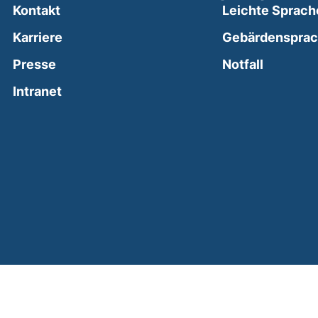
Kontakt
Leichte Sprach
Karriere
Gebärdenspra
(external
Presse
Notfall
(external link, opens in a new window)
Intranet