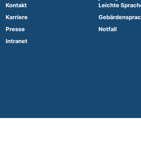
Kontakt
Leichte Sprach
Karriere
Gebärdenspra
(external
Presse
Notfall
(external link, opens in a new window)
Intranet